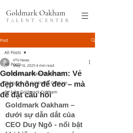
Goldmark Oakham
TALENT CENTER
Post
All Posts
VTV News
All Posts
May 16, 2025
4 min read
Goldmark Oakham: Vẻ
Goldmark Oakham Showroom
đẹp không để đeo – mà
Thông tin về Goldmark Oakham
Sự kiện Goldmark Oakham
để đặt câu hỏi
Goldmark Oakham – 
dưới sự dẫn dắt của 
CEO Duy Ngô - nổi bật 