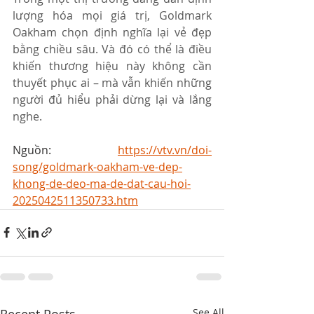
lượng hóa mọi giá trị, Goldmark 
Oakham chọn định nghĩa lại vẻ đẹp 
bằng chiều sâu. Và đó có thể là điều 
khiến thương hiệu này không cần 
thuyết phục ai – mà vẫn khiến những 
người đủ hiểu phải dừng lại và lắng 
nghe.
Nguồn: 
https://vtv.vn/doi-
song/goldmark-oakham-ve-dep-
khong-de-deo-ma-de-dat-cau-hoi-
2025042511350733.htm
Recent Posts
See All