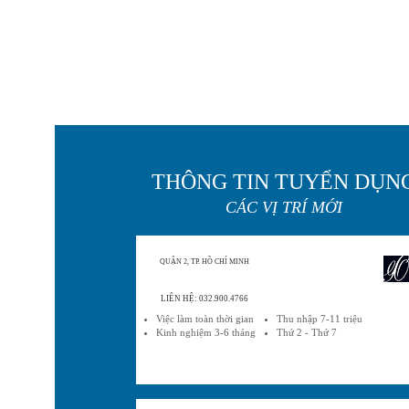
THÔNG TIN TUYỂN DỤN
CÁC VỊ TRÍ MỚI
QUẬN 2, TP. HỒ CHÍ MINH
LIÊN HỆ: 032.900.4766
Việc làm toàn thời gian
Thu nhập 7-11 triệu
Kinh nghiệm 3-6 tháng
Thứ 2 - Thứ 7