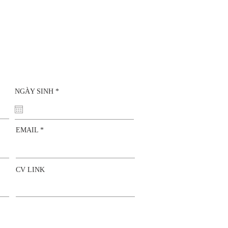
r
NGÀY SINH
*
e
q
u
i
r
EMAIL
e
d
CV LINK