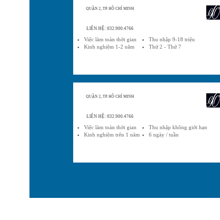
QUẬN 2, TP. HỒ CHÍ MINH
LIÊN HỆ: 032.900.4766
Việc làm toàn thời gian
Thu nhập 9-18 triệu
Kinh nghiệm 1-2 năm
Thứ 2 - Thứ 7
QUẬN 2, TP. HỒ CHÍ MINH
LIÊN HỆ: 032.900.4766
Việc làm toàn thời gian
Thu nhập không giới hạn
Kinh nghiệm trên 1 năm
6 ngày / tuần