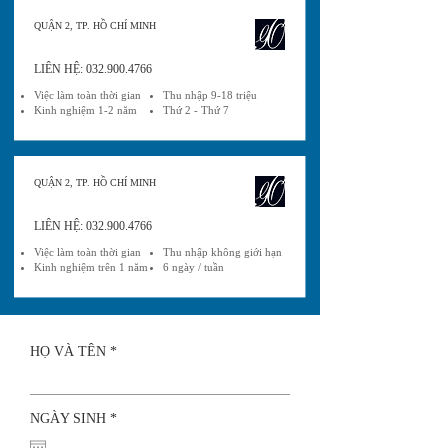
QUẬN 2, TP. HỒ CHÍ MINH
LIÊN HỆ:
032.900.4766
Việc làm toàn thời gian
Thu nhập 9-18 triệu
Kinh nghiệm 1-2 năm
Thứ 2 - Thứ 7
QUẬN 2, TP. HỒ CHÍ MINH
LIÊN HỆ:
032.900.4766
Việc làm toàn thời gian
Thu nhập không giới hạn
Kinh nghiệm trên 1 năm
6 ngày / tuần
HỌ VÀ TÊN
r
NGÀY SINH
*
e
q