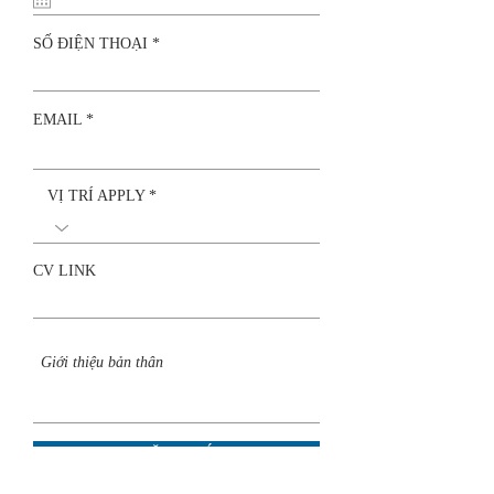
u
i
SỐ ĐIỆN THOẠI
r
e
d
EMAIL
VỊ TRÍ APPLY
CV LINK
ĐĂNG KÝ